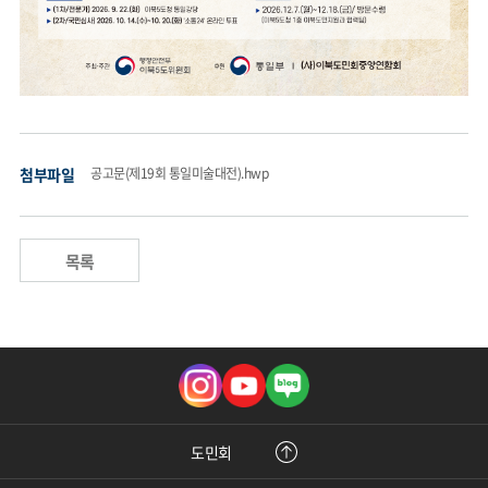
첨부파일
공고문(제19회 통일미술대전).hwp
목록
인
유
블
스
튜
로
타
브
그
그
램
도민회