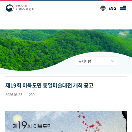
본문 바로가기
ENG
공지사항
공지사항
행사안내
제19회 이북도민 통일미술대전 개최 공고
이북5도소식
2026.06.25
239
시도사무소소식
입주기관 소식
영상자료실
이북5도 자료실
통합자료실