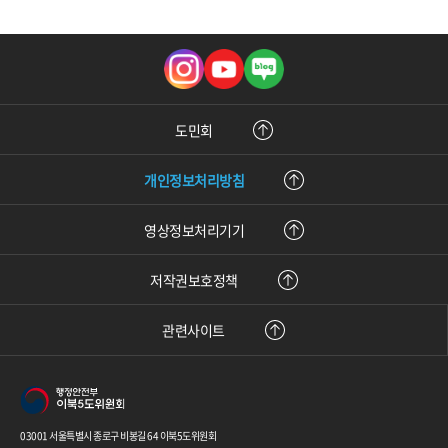
인
유
블
스
튜
로
타
브
그
그
램
도민회
개인정보처리방침
영상정보처리기기
저작권보호정책
관련사이트
03001 서울특별시 종로구 비봉길 64 이북5도위원회