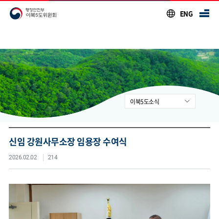
본문 바로가기
ENG
이북5도소식
공지사항
행사안내
신임 강원사무소장 임용장 수여식
이북5도소식
2026.02.02
214
시도사무소소식
입주기관 소식
영상자료실
이북5도 자료실
통합자료실