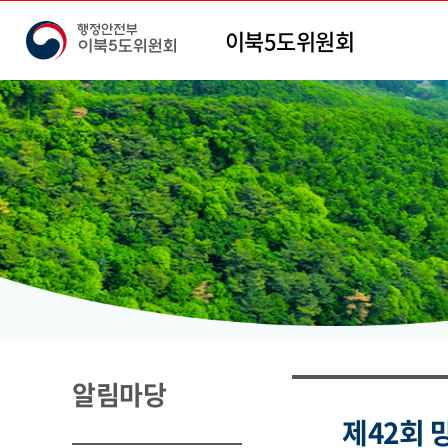
본문 바로가기
이북5도위원회
알림마당
제42회