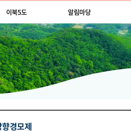
이북5도
알림마당
 망향경모제