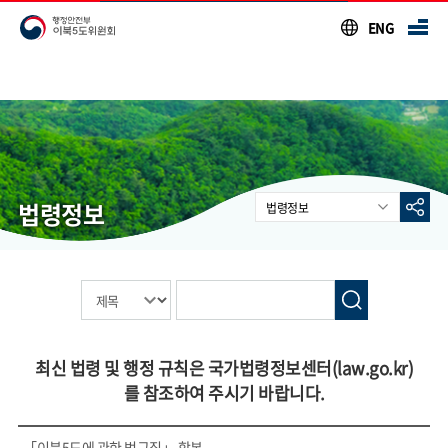
본문 바로가기
ENG
법령정보
법령정보
공지사항
행사안내
이북5도소식
시도사무소소식
입주기관 소식
최신 법령 및 행정 규칙은 국가법령정보센터(
law.go.kr
)
를 참조하여 주시기 바랍니다.
영상자료실
이북5도 자료실
「이북5도에 관한 법규집」 합본