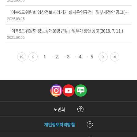
2025.08.05
「이북5도위원회 영상정보처리기기 설치운영규정」일부개정안 공고(2018. 8. 21.)
2025.08.05
「이북5도위원회 정보공개운영규정」일부개정안 공고(2018. 7. 11.)
2025.08.05
1
2
3
4
5
인
유
블
스
튜
로
타
브
그
그
램
도민회
개인정보처리방침